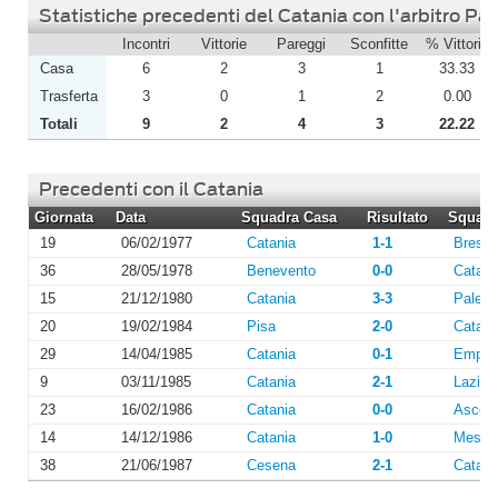
Statistiche precedenti del Catania con l'arbitro Pa
Incontri
Vittorie
Pareggi
Sconfitte
% Vittorie
Casa
6
2
3
1
33.33
Trasferta
3
0
1
2
0.00
Totali
9
2
4
3
22.22
Precedenti con il Catania
Giornata
Data
Squadra Casa
Risultato
Squadra
19
06/02/1977
Catania
1-1
Bresci
36
28/05/1978
Benevento
0-0
Catani
15
21/12/1980
Catania
3-3
Paler
20
19/02/1984
Pisa
2-0
Catani
29
14/04/1985
Catania
0-1
Empoli
9
03/11/1985
Catania
2-1
Lazio
23
16/02/1986
Catania
0-0
Ascoli
14
14/12/1986
Catania
1-0
Messi
38
21/06/1987
Cesena
2-1
Catani