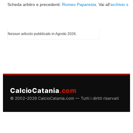
Scheda arbitro e precedenti:
Romeo Paparesta
. Vai all’
archivio sta
I più letti di Agosto 2026
Nessun articolo pubblicato in Agosto 2026.
CalcioCatania
.com
© 2002–2026 CalcioCatania.com — Tutti i diritti riservati