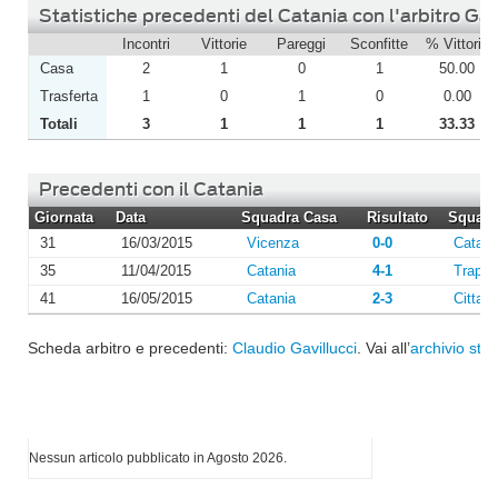
Statistiche precedenti del Catania con l'arbitro Gav
Incontri
Vittorie
Pareggi
Sconfitte
% Vittorie
Casa
2
1
0
1
50.00
Trasferta
1
0
1
0
0.00
Totali
3
1
1
1
33.33
Precedenti con il Catania
Giornata
Data
Squadra Casa
Risultato
Squadra
31
16/03/2015
Vicenza
0-0
Catani
35
11/04/2015
Catania
4-1
Trapan
41
16/05/2015
Catania
2-3
Cittade
Scheda arbitro e precedenti:
Claudio Gavillucci
. Vai all’
archivio stag
I più letti di Agosto 2026
Nessun articolo pubblicato in Agosto 2026.