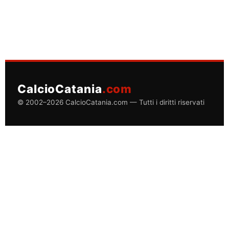
CalcioCatania
.com
© 2002–2026 CalcioCatania.com — Tutti i diritti riservati