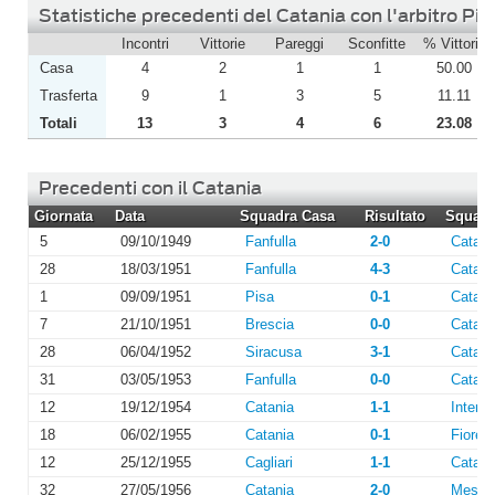
Statistiche precedenti del Catania con l'arbitro P
Incontri
Vittorie
Pareggi
Sconfitte
% Vittorie
Casa
4
2
1
1
50.00
Trasferta
9
1
3
5
11.11
Totali
13
3
4
6
23.08
Precedenti con il Catania
Giornata
Data
Squadra Casa
Risultato
Squadra
5
09/10/1949
Fanfulla
2-0
Catani
28
18/03/1951
Fanfulla
4-3
Catani
1
09/09/1951
Pisa
0-1
Catani
7
21/10/1951
Brescia
0-0
Catani
28
06/04/1952
Siracusa
3-1
Catani
31
03/05/1953
Fanfulla
0-0
Catani
12
19/12/1954
Catania
1-1
Inter
18
06/02/1955
Catania
0-1
Fiorent
12
25/12/1955
Cagliari
1-1
Catani
32
27/05/1956
Catania
2-0
Messi