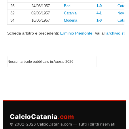
25
24/03/1957
Bari
1-0
Catani
32
02/06/1957
Catania
4-1
Novar
34
16/06/1957
Modena
1-0
Catani
Scheda arbitro e precedenti:
Erminio Piemonte
. Vai all’
archivio stag
I più letti di Agosto 2026
Nessun articolo pubblicato in Agosto 2026.
CalcioCatania
.com
© 2002–2026 CalcioCatania.com — Tutti i diritti riservati