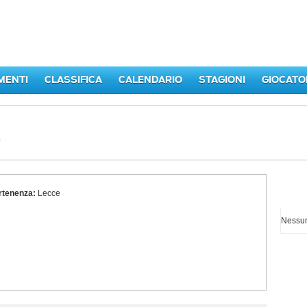
MENTI
CLASSIFICA
CALENDARIO
STAGIONI
GIOCATO
o
rtenenza:
Lecce
I p
Nessun