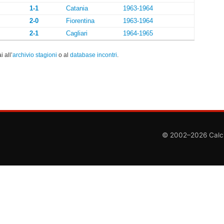
1-1
Catania
1963-1964
2-0
Fiorentina
1963-1964
2-1
Cagliari
1964-1965
i all’
archivio stagioni
o al
database incontri
.
© 2002–2026 CalcioC