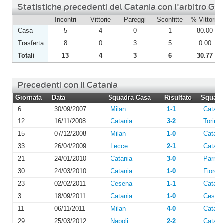
Statistiche precedenti del Catania con l'arbitro Ge
Incontri
Vittorie
Pareggi
Sconfitte
% Vittorie
Casa
5
4
0
1
80.00
Trasferta
8
0
3
5
0.00
Totali
13
4
3
6
30.77
Precedenti con il Catania
Giornata
Data
Squadra Casa
Risultato
Squadra
6
30/09/2007
Milan
1-1
Catani
12
16/11/2008
Catania
3-2
Torino
15
07/12/2008
Milan
1-0
Catani
33
26/04/2009
Lecce
2-1
Catani
21
24/01/2010
Catania
3-0
Parma
30
24/03/2010
Catania
1-0
Fiorent
23
02/02/2011
Cesena
1-1
Catani
3
18/09/2011
Catania
1-0
Cesen
11
06/11/2011
Milan
4-0
Catani
29
25/03/2012
Napoli
2-2
Catani